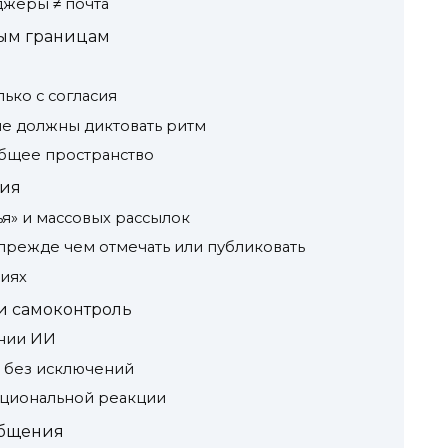
джеры ≠ почта
ным границам
ько с согласия
не должны диктовать ритм
общее пространство
тия
ья» и массовых рассылок
режде чем отмечать или публиковать
иях
 и самоконтроль
ании ИИ
 без исключений
оциональной реакции
общения