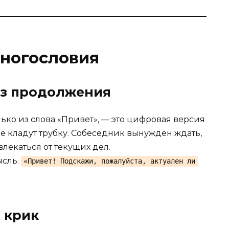
многословия
ез продолжения
ько из слова «Привет», — это цифровая версия
 не кладут трубку. Собеседник вынужден ждать,
лекаться от текущих дел.
ысль.
«Привет! Подскажи, пожалуйста, актуален ли
 крик