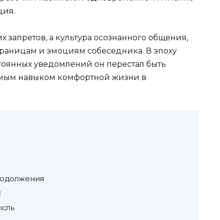
ция.
х запретов, а культура осознанного общения,
границам и эмоциям собеседника. В эпоху
тоянных уведомлений он перестал быть
имым навыком комфортной жизни в
родолжения
к
ысль