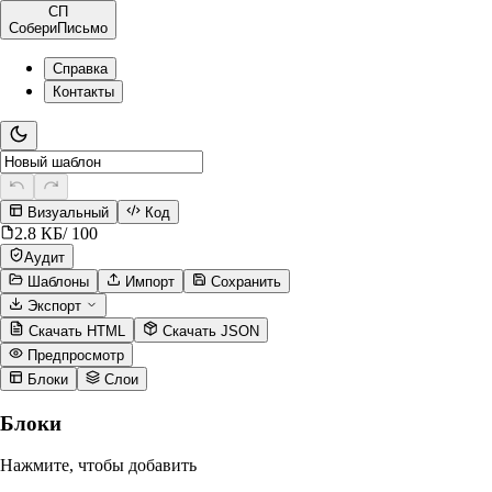
СП
СобериПисьмо
Справка
Контакты
Визуальный
Код
2.8
КБ
/ 100
Аудит
Шаблоны
Импорт
Сохранить
Экспорт
Скачать HTML
Скачать JSON
Предпросмотр
Блоки
Слои
Блоки
Нажмите, чтобы добавить