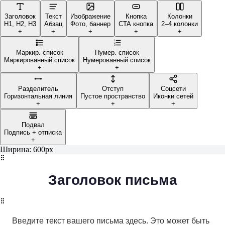
Заголовок
Текст
Изображение
Кнопка
Колонки
H1, H2, H3
Абзац
Фото, баннер
CTA кнопка
2–4 колонки
+
+
+
+
+
1
2
3
Маркир. список
Нумер. список
Маркированный список
Нумерованный список
+
+
Разделитель
Отступ
Соцсети
Горизонтальная линия
Пустое пространство
Иконки сетей
+
+
+
Подвал
Подпись + отписка
+
Ширина:
600
px
Заголовок письма
Введите текст вашего письма здесь. Это может быть