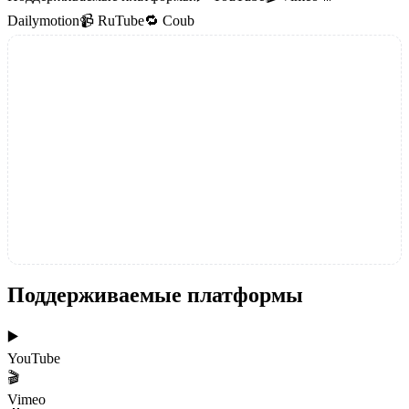
Dailymotion
📹
RuTube
🔁
Coub
Поддерживаемые платформы
▶️
YouTube
🎬
Vimeo