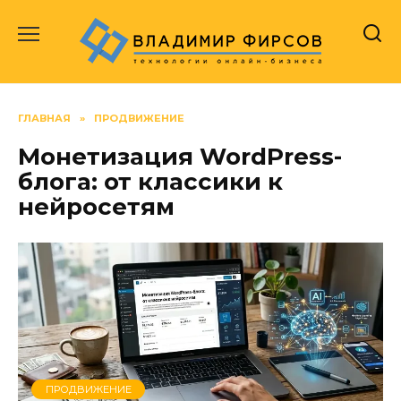
Перейти
к
содержанию
ГЛАВНАЯ
»
ПРОДВИЖЕНИЕ
Монетизация WordPress-
блога: от классики к
нейросетям
ПРОДВИЖЕНИЕ