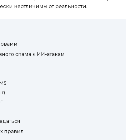
ески неотличимы от реальности.
ловами
ного спама к ИИ-атакам
SMS
г)
г
х
адаться
их правил