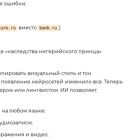
е ошибки;
вместо
);
cure.ru
bank.ru
е «наследства нигерийского принца».
пировать визуальный стиль и тон
появление нейросетей изменило всё. Теперь
ером или лингвистом. ИИ позволяет:
 на любом языке;
аудиозаписи;
бражения и видео;